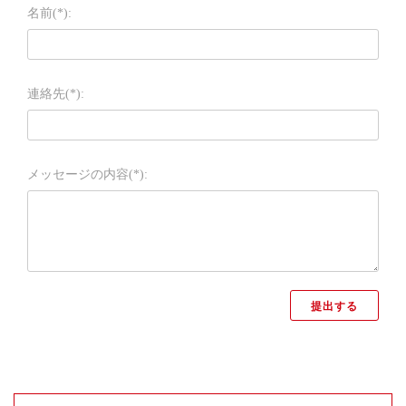
名前(*):
連絡先(*):
メッセージの内容(*):