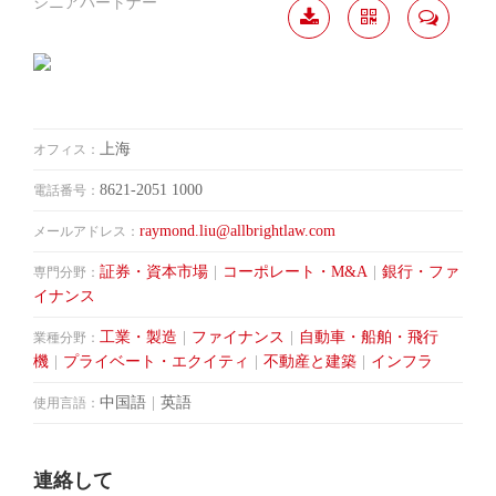
シニアパートナー
履歴
分か
連絡
ダウ
ち合
して
ンロ
う
ード
上海
オフィス：
8621-2051 1000
電話番号：
raymond.liu@allbrightlaw.com
メールアドレス：
証券・資本市場
|
コーポレート・M&A
|
銀行・ファ
専門分野：
イナンス
工業・製造
|
ファイナンス
|
自動車・船舶・飛行
業種分野：
機
|
プライベート・エクイティ
|
不動産と建築
|
インフラ
中国語
|
英語
使用言語：
連絡して