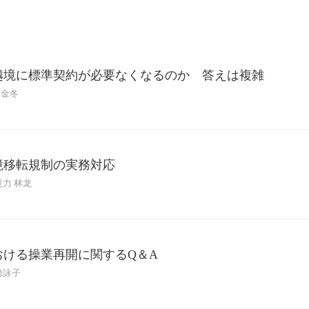
越境に標準契約が必要なくなるのか 答えは複雑
呉金冬
境移転規制の実務対応
慧力 林龙
おける操業再開に関するQ＆A
崎詠子