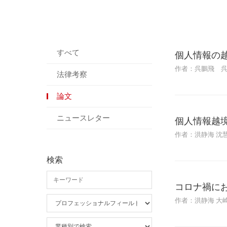
すべて
個人情報の
作者：呉鵬飛 
法律考察
論文
ニュースレター
個人情報越
作者：洪静海 沈
検索
コロナ禍に
作者：洪静海 大