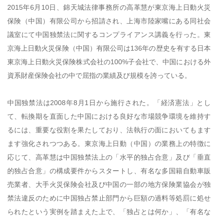
2015
年
6
月
10
日、錦天城法律事務所の高革慧が東京海上日動火災
保険（中国）有限公司から招請され、上海市陸家嘴にある同社会
議室にて中国独禁法に関するコンプライアンス講義を行った。東
京海上日動火災保険（中国）有限公司は
136
年の歴史を有する日本
東京海上日動火災保険株式会社の
100%
子会社で、中国における外
資系財産保険会社の中で屈指の業績及び規模を誇っている。
中国独禁法は
2008
年
8
月
1
日から施行された。「経済憲法」とし
て、転換期を直面した中国における良好な市場競争環境を維持す
るには、重要な役割を果たしており、法執行の面においてもます
ます強化されつつある。東京海上日動（中国）の業務上の特徴に
応じて、高革慧は中国独禁法上の「水平的独占合意」及び「垂直
的独占合意」の構成要件からスタートし、有名な多国籍自動車販
売業者、大手火災保険会社及び中国の一部の地方保険業協会が独
禁法違反のために中国独占禁止部門から巨額の過料等処罰に処せ
られたという実例を踏まえた上で、「独占とは何か」、「有名な