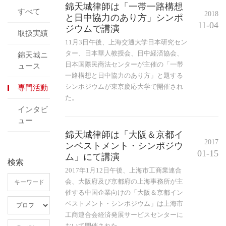
錦天城律師は「一帯一路構想
すべて
2018
と日中協力のあり方」シンポ
11-04
ジウムで講演
取扱実績
11月3日午後、上海交通大学日本研究セン
ター、日本華人教授会、日中経済協会、
錦天城ニ
日本国際民商法センターが主催の「一帯
ュース
一路構想と日中協力のあり方」と題する
シンポジウムが東京慶応大学で開催され
専門活動
た。
インタビ
ュー
錦天城律師は「大阪＆京都イ
2017
ンベストメント・シンポジウ
01-15
ム」にて講演
検索
2017年1月12日午後、上海市工商業連合
会、大阪府及び京都府の上海事務所が主
催する中国企業向けの「大阪＆京都イン
ベストメント・シンポジウム」は上海市
工商連合会経済発展サービスセンターに
おいて開催された。