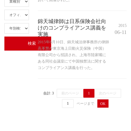
錦天城律師は日系保険会社向
2015
けのコンプライアンス講義を
06-11
実施
2015年6月10日、錦天城法律事務所の律師
高革慧が東京海上日動火災保険（中国）
有限公司から招請され、上海市陸家嘴に
ある同社会議室にて中国独禁法に関する
コンプライアンス講義を行った。
合計: 3
前のページ
1
次のページ
ページまで
OK