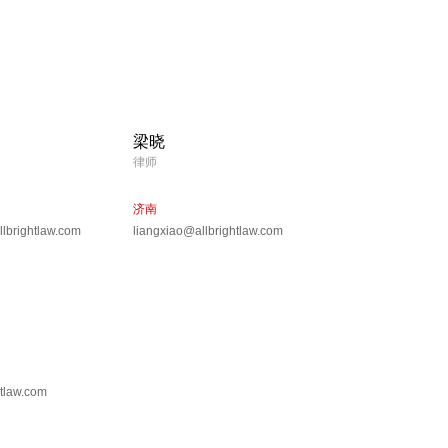
梁晓
律师
济南
llbrightlaw.com
liangxiao@allbrightlaw.com
htlaw.com