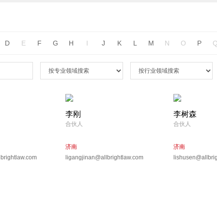
D
E
F
G
H
I
J
K
L
M
N
O
P
李刚
李树森
合伙人
合伙人
济南
济南
brightlaw.com
ligangjinan@allbrightlaw.com
lishusen@allbri