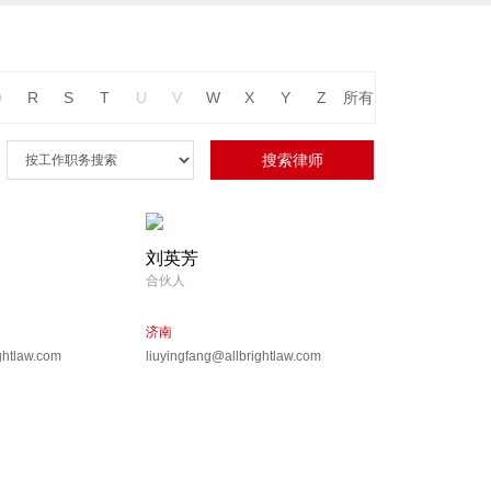
Q
R
S
T
U
V
W
X
Y
Z
所有
刘英芳
合伙人
济南
ghtlaw.com
liuyingfang@allbrightlaw.com