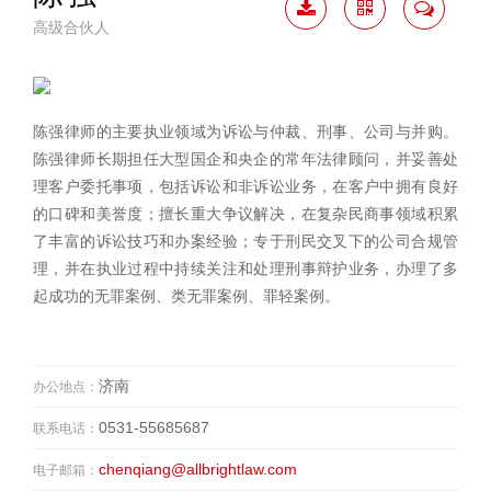
高级合伙人
下载
二维
联系
简历
码
我
陈强律师的主要执业领域为诉讼与仲裁、刑事、公司与并购。
陈强律师长期担任大型国企和央企的常年法律顾问，并妥善处
理客户委托事项，包括诉讼和非诉讼业务，在客户中拥有良好
的口碑和美誉度；擅长重大争议解决，在复杂民商事领域积累
了丰富的诉讼技巧和办案经验；专于刑民交叉下的公司合规管
理，并在执业过程中持续关注和处理刑事辩护业务，办理了多
起成功的无罪案例、类无罪案例、罪轻案例。
济南
办公地点：
0531-55685687
联系电话：
chenqiang@allbrightlaw.com
电子邮箱：