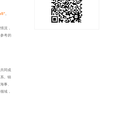
5”
。
展情况，
构参考的
户共同成
体系。锦
商海事、
业领域，