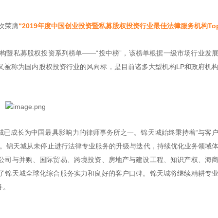
再次荣膺
“2019年度中国创业投资暨私募股权投资行业最佳法律服务机构Top
构暨私募股权投资系列榜单——“投中榜”，该榜单根据一级市场行业发
又被称为国内股权投资行业的风向标，是目前诸多大型机构LP和政府机
城已成长为中国最具影响力的律师事务所之一。锦天城始终秉持着“与客
化。锦天城从未停止进行法律专业服务的升级与迭代，持续优化业务领域
公司与并购、国际贸易、跨境投资、房地产与建设工程、知识产权、海
了锦天城全球化综合服务实力和良好的客户口碑。锦天城将继续精耕专
务。