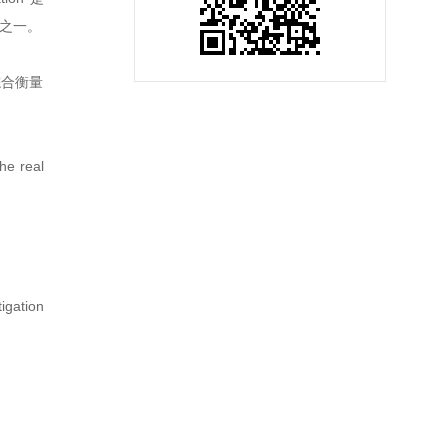
南之一。
，综合衡量
the real
gation