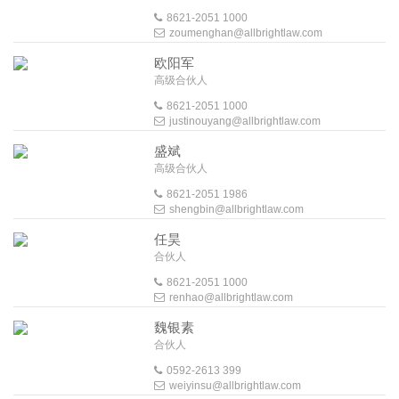
8621-2051 1000
zoumenghan@allbrightlaw.com
欧阳军
高级合伙人
8621-2051 1000
justinouyang@allbrightlaw.com
盛斌
高级合伙人
8621-2051 1986
shengbin@allbrightlaw.com
任昊
合伙人
8621-2051 1000
renhao@allbrightlaw.com
魏银素
合伙人
0592-2613 399
weiyinsu@allbrightlaw.com