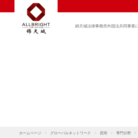
錦天城法律事務所外国法共同事業
ホームページ
>
グローバルネットワーク
>
昆明
>
専門分野
>