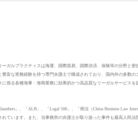
リーガルプラクティスは海運、国際貿易、国際決済、保険等の分野と密
と豊富な実務経験を持つ専門弁護士で構成されており、国内外の多数の
スに係る各種海事・海商業務に効果的かつ高品質なリーガルサービスを
「ALB」、「Legal 500」、「商法（China Business Law Jour
されています。また、当事務所の弁護士が取り扱った事件も最高人民法