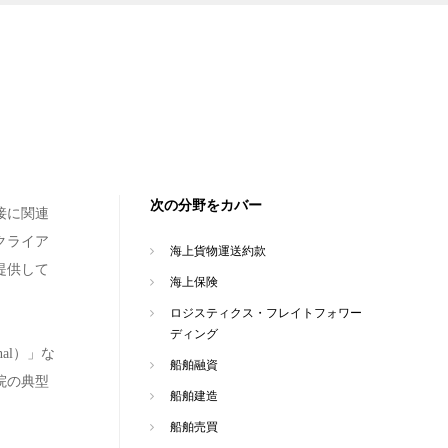
次の分野をカバー
接に関連
クライア
海上貨物運送約款
提供して
海上保険
ロジスティクス・フレイトフォワー
ディング
nal）」な
船舶融資
院の典型
船舶建造
船舶売買