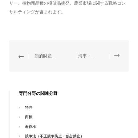
リー、植物新品種の模倣品摘発、農業市場に関する戦略コン
サルティングが含まれます。
知的財産権の税関保護
海事・海商
専門分野の関連分野
特許
商標
著作権
競争法（不正競争防止・独占禁止）