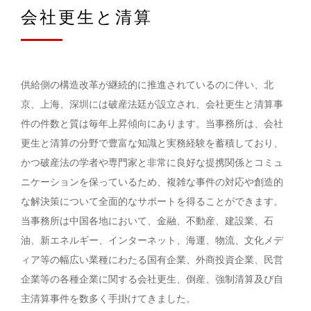
会社更生と清算
供給側の構造改革が継続的に推進されているのに伴い、北
京、上海、深圳には破産法廷が設立され、会社更生と清算事
件の件数と質は毎年上昇傾向にあります。当事務所は、会社
更生と清算の分野で豊富な知識と実務経験を蓄積しており、
かつ破産法の学者や専門家と非常に良好な提携関係とコミュ
ニケーションを保っているため、複雑な事件の対応や創造的
な解決策について全面的なサポートを得ることができます。
当事務所は中国各地において、金融、不動産、建設業、石
油、新エネルギー、インターネット、海運、物流、文化メデ
ィア等の幅広い業種にわたる国有企業、外商投資企業、民営
企業等の各種企業に関する会社更生、倒産、強制清算及び自
主清算事件を数多く手掛けてきました。