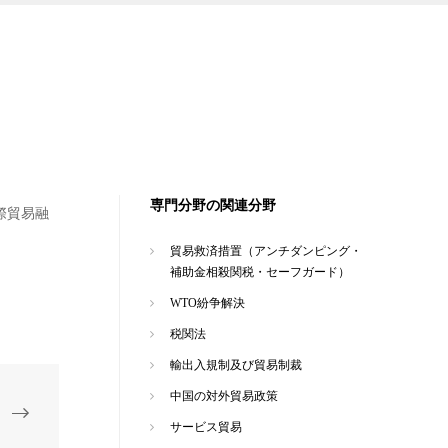
専門分野の関連分野
際貿易融
貿易救済措置（アンチダンピング・
補助金相殺関税・セーフガード）
WTO紛争解決
税関法
輸出入規制及び貿易制裁
中国の対外貿易政策
サービス貿易