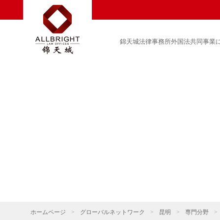
錦天城法律事務所外国法共同事業
ホームページ
>
グローバルネットワーク
>
昆明
>
専門分野
>