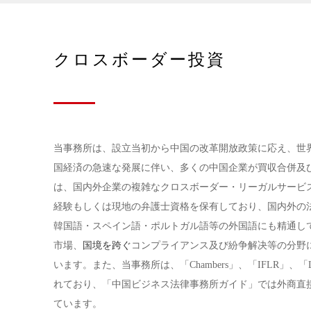
クロスボーダー投資
当事務所は、設立当初から中国の改革開放政策に応え、世
国経済の急速な発展に伴い、多くの中国企業が買収合併及
は、国内外企業の複雑なクロスボーダー・リーガルサービ
経験もしくは現地の弁護士資格を保有しており、国内外の
韓国語・スペイン語・ポルトガル語等の外国語にも精通し
市場、
国境を跨ぐ
コンプライアンス及び紛争解决等の分野
います。また、当事務所は、「Chambers」、「IFLR」、「Lega
れており、「中国ビジネス法律事務所ガイド」では外商直
ています。