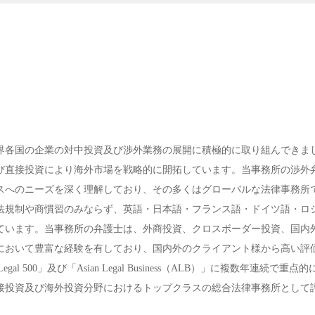
界各国の企業の対中投資及び渉外業務の展開に積極的に取り組んできま
び直接投資により海外市場を戦略的に開拓しています。当事務所の渉外
スへのニーズを深く理解しており、その多くはグローバルな法律事務所
法規制や商慣習のみならず、英語・日本語・フランス語・ドイツ語・ロ
ています。当事務所の弁護士は、外商投資、クロスボーダー投資、国内
において豊富な経験を有しており、国内外のクライアント様から高い評
l 500」及び「Asian Legal Business（ALB）」に複数年連続で重点
接投資及び海外投資分野におけるトップクラスの総合法律事務所として