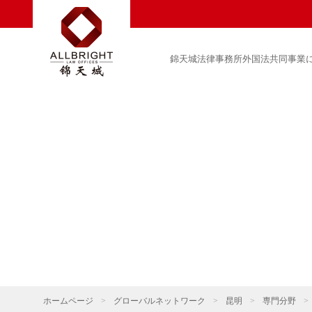
錦天城法律事務所外国法共同事業
ホームページ
>
グローバルネットワーク
>
昆明
>
専門分野
>