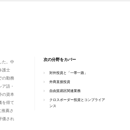
次の分野をカバー
した。中
弁護士
対外投資と「一帯一路」
での勤務
外商直接投資
シア語・
自由貿易区関連業務
外の資本
クロスボーダー投資とコンプライア
価を得て
ンス
的に推薦さ
評価され