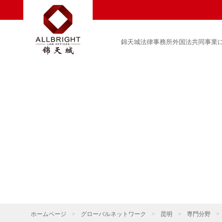
錦天城法律事務所外国法共同事業
ホームページ
>
グローバルネットワーク
>
昆明
>
専門分野
>