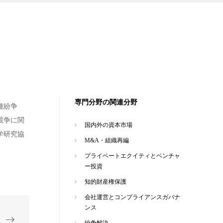
専門分野の関連分野
種紛争
競争に関
国内外の資本市場
学研究協
M&A・組織再編
プライベートエクイティとベンチャ
ー投資
知的財産権保護
会社運営とコンプライアンスガバナ
ンス
紛争解決