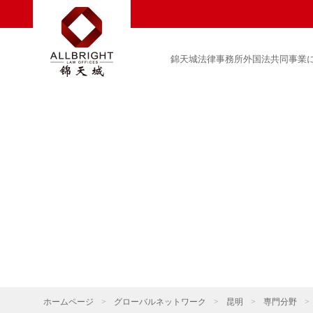
錦天城法律事務所外国法共同事業
ホームページ
>
グローバルネットワーク
>
昆明
>
専門分野
>