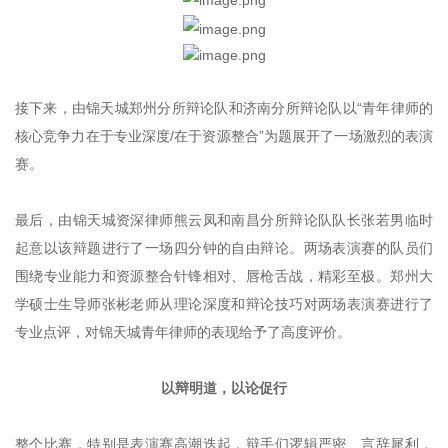
接下来，由锦天城郑州分所辩论队和济南分所辩论队以“青年律师的
核心竞争力在于专业深度/在于资源整合”为题展开了一场激烈的表演
赛。
最后，由锦天城资深律师熊云凤和南昌分所辩论队队长张若男临时
起意以该辩题进行了一场四分钟的自由辩论。两场表演赛的队员们
围绕专业能力和资源整合针锋相对、唇枪舌战，精彩至极。郑州大
学硕士生导师张彬老师从理论深度和辩论技巧对两场表演赛进行了
专业点评，对锦天城青年律师的表现给予了高度评价。
以辩明道，以论促行
整个比赛，特别是表演赛高潮迭起，辩手们逻辑严密、言辞犀利，