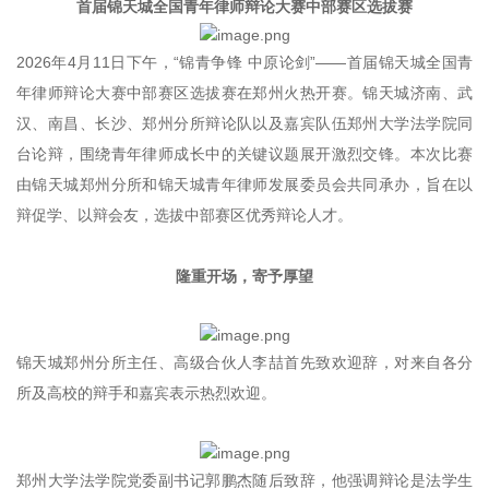
首届锦天城全国青年律师辩论大赛中部赛区选拔赛
2026年4月11日下午，“锦青争锋 中原论剑”——首届锦天城全国青
年律师辩论大赛中部赛区选拔赛在郑州火热开赛。锦天城济南、武
汉、南昌、长沙、郑州分所辩论队以及嘉宾队伍郑州大学法学院同
台论辩，围绕青年律师成长中的关键议题展开激烈交锋。本次比赛
由锦天城郑州分所和锦天城青年律师发展委员会共同承办，旨在以
辩促学、以辩会友，选拔中部赛区优秀辩论人才。
隆重开场，寄予厚望
锦天城郑州分所主任、高级合伙人李喆首先致欢迎辞，对来自各分
所及高校的辩手和嘉宾表示热烈欢迎。
郑州大学法学院党委副书记郭鹏杰随后致辞，他强调辩论是法学生