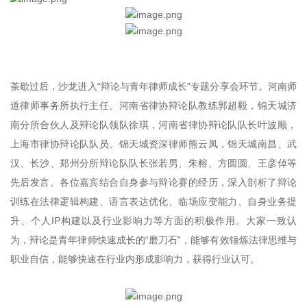
茶歇过后，沙龙进入“辩论与青年律师成长”专题分享会环节。河南师
道律师事务所执行主任、河南省律协辩论队教练郭超毅，锦天城济
南分所合伙人及辩论队领队徐琪，河南省律协辩论队队长叶波顺，
上海市律协辩论队队员、锦天城资深律师熊云凤，锦天城南昌、武
汉、长沙、郑州分所辩论队队长张若男、朱榕、方圆圆、王彦倬等
先后发言。各位嘉宾结合自身参与辩论赛的经历，深入剖析了辩论
训练在法律逻辑构建、语言表达优化、临场应变能力、自身业务提
升、个人IP构建以及行业影响力等方面的积极作用。大家一致认
为，辩论是青年律师快速成长的“磨刀石”，能够有效锤炼法律思维与
职业自信，能够快速在行业内形成影响力，获得行业认可。