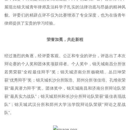
展现出锦天城青年律师及法科学子扎实的法律功底与昂扬的精神风
貌。评委们的精辟点评不仅为比赛增添了专业深度，也为在场青年
律师提供了宝贵的学习经验。
荣誉加冕，共赴新程
经过激烈的角逐，经评委客观、公正和专业的评分，评选出了本次
辩论赛的个人奖和团体奖项获得者。个人奖中，锦天城南昌分所张
若男荣获“全程最佳辩手”奖；锦天城济南分所杨晓晴、丛日坤荣
获“优秀辩手”奖；锦天城长沙分所陈浩、郑州分所张佳培、孔维依荣
获“最具潜力辩手”奖。团体奖中，锦天城南昌和济南分所辩论队荣
获“最具实力战队”；锦天城郑州和长沙分所辩论队荣获“最佳表现战
队”；锦天城武汉分所和郑州大学法学院辩论队荣获“辩论之星战
队”。