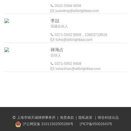
0531-5568 5656
juanding@allbrightlaw.com
李喆
高级合伙人
0371-5562 9908，13803719916
lizhe@allbrightlaw.com
禄海占
合伙人
0371-5562 9908
luhaizhan@allbrightlaw.com
上海市锦天城律师事务所
|
免责条款
|
隐私政策
|
律谷科技出品
沪公网安备 31011502005268号
沪ICP备05002643号