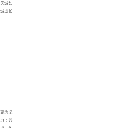
锦天城如
天城成长
出更为坚
能力；其