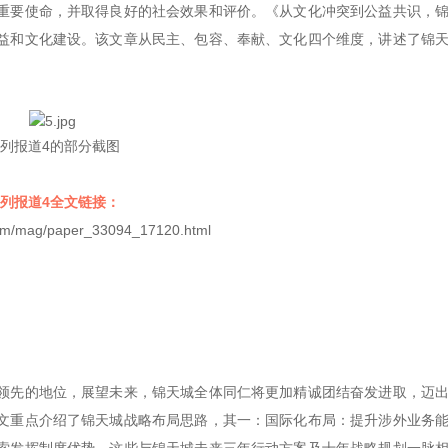
重要使命，并取得良好的社会效果和评价。《从文化冲突到公益共识，
益和文化建设。该文章从民主、包容、奉献、文化四个维度，讲述了锦
列报道4的部分截图
列报道4全文链接：
.com/mag/paper_33094_17120.html
领先的地位，展望未来，锦天城全体同仁将更加精诚团结奋发进取，迈
文重点介绍了锦天城战略布局思路，其一：国际化布局：提升涉外业务