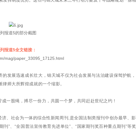
索发挥制度优势。这些与锦天城未来三年行动方案及十年战略规划一脉
列报道5的部分截图
列报道5全文链接：
.com/mag/paper_33095_17125.html
济的发展迅速成长壮大，锦天城不仅为社会发展与法治建设保驾护航，
派律师大所辉煌成就的一个缩影。
拧成一股绳，搏尽一份力，共圆一个梦，共同赶赴世纪之约！
经济、社会为一体的综合性新闻周刊,是全国法制类报刊中创办最早、
期刊”、“全国普法宣传教育先进单位”、“国家期刊奖百种重点期刊”等