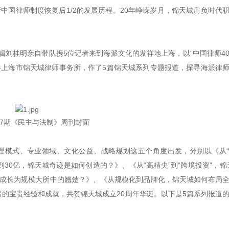
新中国律师制度恢复后1/2的发展历程。20年峥嵘岁月，锦天城肩负时代
辑刘桂明亲自带队携5位记者来到海派文化的发祥地上海，以“中国律师4
--上海市锦天城律师事务所，作了5篇锦天城系列专题报道，探寻海派律
第37期《民主与法制》周刊封面
管理模式、专业领域、文化公益、战略规划这五个角度出发，分别以《从
到30亿，锦天城奇迹是如何创造的？》、《从“高精尖”到“跨境投资”，锦
何成长为规模大所中的翘楚？》、《从规模化到品牌化，锦天城如何布局
得的宝贵经验和成就，共贺锦天城成立20周年华诞。以下是5篇系列报道