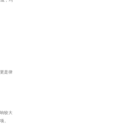
相成，均
更是律
影响较大
奖项。