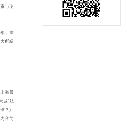
职责与使
0年，探
师大所崛
“上海最
天城“航
全球？》
的内容简