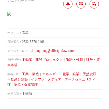
シニアパートナー
履歴
分か
連絡
ダウ
ち合
して
ンロ
う
ード
青島
オフィス：
0532-5576 9166
電話番号：
shitongliang@allbrightlaw.com
メールアドレス：
不動産・建設プロジェクト
|
訴訟・仲裁
|
証券・資
専門分野：
本市場
工業・製造
|
エネルギー・化学
|
鉱業・天然資源
|
業種分野：
不動産と建築
|
インフラ
|
メディア・データセキュリティ・
IT
|
物流・倉庫管理
中国語
使用言語：