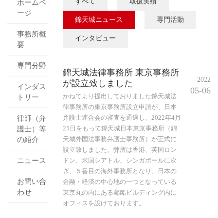
すべて
取扱実績
ホームペ
ージ
錦天城ニュース
専門活動
事務所概
インタビュー
要
専門分野
錦天城法律事務所 東京事務所
2022
が設立致しました
インダス
05-06
かねてより提出しておりました錦天城法
トリー
律事務所の東京事務所設立申請が、日本
弁護士連合会の審査を通過し、2022年4月
律師（弁
25日をもって錦天城日本東京事務所（錦
護士）等
天城外国法事務弁護士事務所）が正式に
の紹介
設立致しました。弊所は香港、英国ロン
ニュース
ドン、米国シアトル、シンガポールに次
ぎ、５番目の海外事務所となり、日本の
お問い合
金融・経済の中心地の一つとなっている
わせ
東京丸の内にある郵船ビルディング内に
オフィスを設けております。