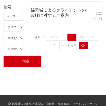
検索
錦天城によるクライアントの
2020
皆様に対するご案内
01-31
合計: 2
前のページ
1
次のページ
ページまで
OK
錦天城法律事務所外国法共同事業
|
免責事項
|
プライバシーポリシ