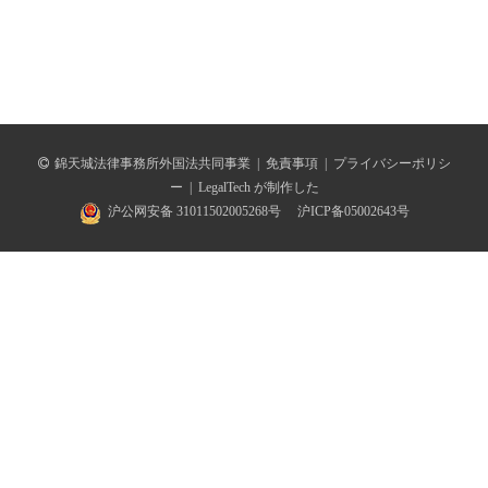
錦天城法律事務所外国法共同事業
|
免責事項
|
プライバシーポリシ
ー
|
LegalTech が制作した
沪公网安备 31011502005268号
沪ICP备05002643号