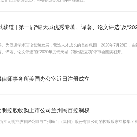
券监督管理委员会发行审核委员会无条件审核通过。
以载道 | 第一届“锦天城优秀专著、译著、论文评选”及“2
梯。为促进学术理论繁荣发展，营造人才成长的良好氛围，2020年7月28日，
著、译著、论文评选”暨“2020年度锦天城书籍出版立项”评审会圆满召开。
城律师事务所美国办公室近日注册成立
元明控股收购上市公司兰州民百控制权
4日，浙江元明控股有限公司与兰州民百（集团）股份有限公司的控股股东红楼集