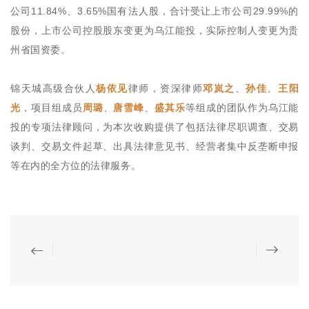
公司11.84%、3.65%国有法人股，合计受让上市公司29.99%的
股份，上市公司控股股东变更为乌江能投，实际控制人变更为贵
州省国资委。
锦天城高级合伙人
杨依见
律师，资深律师
邓岚之
、
孙佳
、
王阳
光
，项目组成员
周璐
、
唐雪峰
、
盛其乐
等组成的团队作为乌江能
投的专项法律顾问，为本次收购提供了包括法律尽职调查、交易
谈判、交易文件起草、出具法律意见书、经营者集中反垄断申报
等在内的全方位的法律服务。