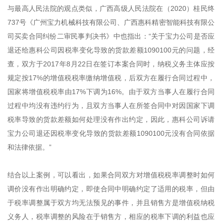
与最高人民法院的观点类似，广西高级人民法院在（2020）桂民终
737号《广州宝力机械科技有限公司、广西惠科精密智能科技有限公
司买卖合同纠纷二审民事判决书》中也指出：“关于宝力公司是否应
退还给惠科公司因税率变化导致的货款差额1090100元的问题，经
查，双方于2017年8月22日在签订本案合同时，纳税义务主体应按
规定按17%的增值税税率缴纳增值税，后双方在履行合同过程中，
国家将增值税税率由17%下调为16%。由于双方当事人在履行合同
过程中均没有违约行为，且双方当事人在所签合同中对因国家下调
税率导致的货款差额如何处理没有作出约定，因此，惠科公司诉请
宝力公司退还因税率变化导致的货款差额1090100元没有合同依据
和法律依据。”
结合以上案例，可以看出，如果合同双方对增值税税率调整时如何
调价没有作出明确约定，即使合同中明确约定了适用的税率，但由
于税率调整属于双方均无法预见的事件，并且销售方是增值税纳税
义务人，税率调整的风险在于销售方，相应的税率下调的利益也应