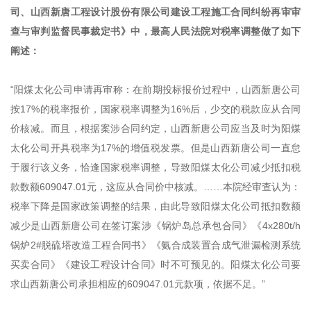
司、山西新唐工程设计股份有限公司建设工程施工合同纠纷再审审
查与审判监督民事裁定书》中，最高人民法院对税率调整做了如下
阐述：
“阳煤太化公司申请再审称：在前期投标报价过程中，山西新唐公司
按17%的税率报价，国家税率调整为16%后，少交的税款应从合同
价核减。而且，根据案涉合同约定，山西新唐公司应当及时为阳煤
太化公司开具税率为17%的增值税发票。但是山西新唐公司一直怠
于履行该义务，恰逢国家税率调整，导致阳煤太化公司减少抵扣税
款数额609047.01元，这应从合同价中核减。……本院经审查认为：
税率下降是国家政策调整的结果，由此导致阳煤太化公司抵扣数额
减少是山西新唐公司在签订案涉《锅炉岛总承包合同》《4x280t/h
锅炉2#脱硫塔改造工程合同书》《氨合成装置合成气泄漏检测系统
买卖合同》《建设工程设计合同》时不可预见的。阳煤太化公司要
求山西新唐公司承担相应的609047.01元款项，依据不足。”