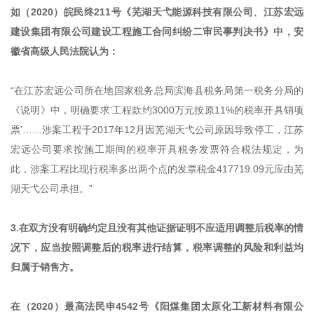
如（2020）皖民终211号《芜湖天弋能源科技有限公司、江苏宏远
建设集团有限公司建设工程施工合同纠纷二审民事判决书》中，安
徽省高级人民法院认为：
“在江苏宏远公司所在地国家税务总局滨海县税务局第一税务分局的
《说明》中，明确要求‘工程款约3000万元按原11%的税率开具销项
票’……涉案工程于2017年12月因芜湖天弋公司原因导致停工，江苏
宏远公司要求按施工期间的税率开具税务发票符合税法规定，为
此，涉案工程比现行税率多出两个点的发票税金417719.09元应由芜
湖天弋公司承担。”
3.在双方没有明确约定且没有其他证据证明不应适用调整后税率的情
况下，应当按照调整后的税率进行结算，税率调整的风险和利益均
归属于销售方。
在（2020）最高法民申4542号《阳煤集团太原化工新材料有限公