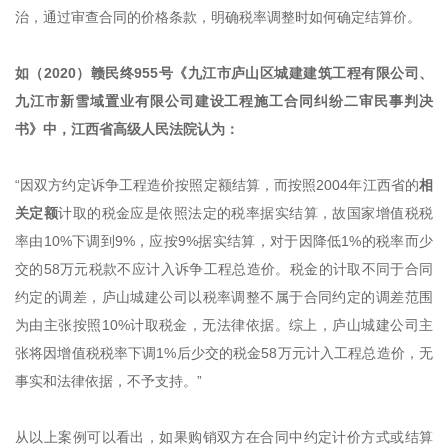
治，通过审查合同的价格条款，明确税率调整时如何确定结算价。
如（2020）赣民终955号《九江市庐山区城建建筑工程有限公司、
九江市新雪域置业有限公司建设工程施工合同纠纷二审民事判决
书》中，江西省高级人民法院认为：
“因双方约定诉争工程造价按照定额结算，而按照2004年江西省的
相
关定额
计取的税金应是依照法定的税率据实结算，故国家增值税税
率由10%下调到9%，应按9%据实结算，对于因降低1%的税率而少
交的58万元税款不应计入诉争工程总造价。税金的计取不同于合同
约定的调差，庐山城建公司以税率调整不属于合同约定的调差范围
为由主张按照10%计取税金，无法律依据。综上，庐山城建公司主
张将因增值税税率下调1%后少交的税金58万元计入工程总造价，无
事实和法律依据，不予支持。”
从以上案例可以看出，如果购销双方在合同中约定计价方式或结算