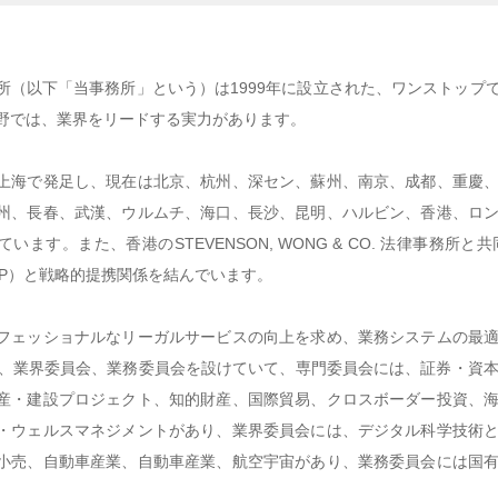
所（以下「当事務所」という）は1999年に設立された、ワンストップ
野では、業界をリードする実力があります。
上海で発足し、現在は北京、杭州、深セン、蘇州、南京、成都、重慶
州、長春、武漢、ウルムチ、海口、長沙、昆明、ハルビン、香港、ロ
います。また、香港のSTEVENSON, WONG & CO. 法律事
ird LLP）と戦略的提携関係を結んでいます。
フェッショナルなリーガルサービスの向上を求め、業務システムの最
会、業界委員会、業務委員会を設けていて、専門委員会には、証券・資本
産・建設プロジェクト、知的財産、国際貿易、クロスボーダー投資、
・ウェルスマネジメントがあり、業界委員会には、デジタル科学技術
小売、自動車産業、自動車産業、航空宇宙があり、業務委員会には国