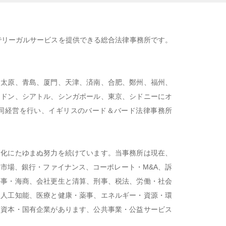
でリーガルサービスを提供できる総合法律事務所です。
、太原、青島、厦門、天津、済南、合肥、鄭州、福州、
ンドン、シアトル、シンガポール、東京、シドニーにオ
務所と共同経営を行い、イギリスのバード＆バード法律事務所
適化にたゆまぬ努力を続けています。当事務所は現在、
市場、銀行・ファイナンス、コーポレート・M&A、訴
海事・海商、会社更生と清算、刑事、税法、労働・社会
と人工知能、医療と健康・薬事、エネルギー・資源・環
有資本・国有企業があります、公共事業・公益サービス