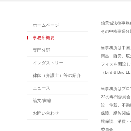
錦天城法律事務
ホームページ
その中核事業分
事務所概要
当事務所は中国
専門分野
南昌、西安、広
インダストリー
フィスを開設して
（Bird & B
律師（弁護士）等の紹介
ニュース
当事務所はプロ
22の専門委員
論文/書籍
訟・仲裁、不動
お問い合わせ
保障、親族関係
境保護、消費・
委員会。