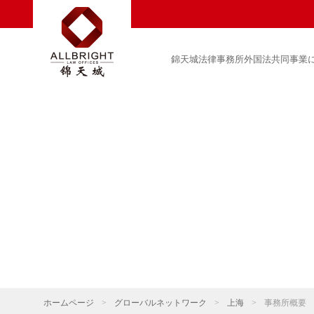
錦天城法律事務所外国法共同事業
ホームページ
>
グローバルネットワーク
>
上海
>
事務所概要