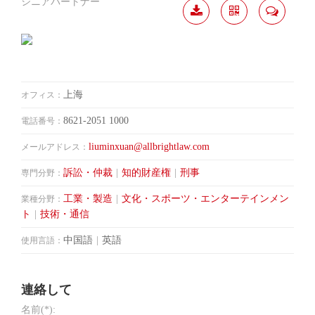
シニアパートナー
履歴
分か
連絡
ダウ
ち合
して
ンロ
う
ード
上海
オフィス：
8621-2051 1000
電話番号：
liuminxuan@allbrightlaw.com
メールアドレス：
訴訟・仲裁
|
知的財産権
|
刑事
専門分野：
工業・製造
|
文化・スポーツ・エンターテインメン
業種分野：
ト
|
技術・通信
中国語
|
英語
使用言語：
連絡して
名前(*):