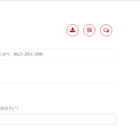
履歴
分か
連絡
ダウ
ち合
して
8621-2051 1000
話番号：
ンロ
う
ード
連絡先(*):