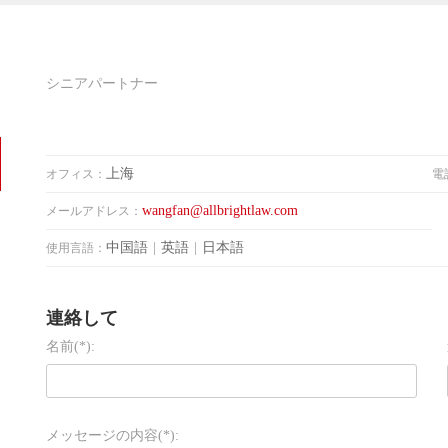
シニアパートナー
上海
オフィス：
電
wangfan@allbrightlaw.com
メールアドレス：
中国語
|
英語
|
日本語
使用言語：
連絡して
名前(*):
メッセージの内容(*):