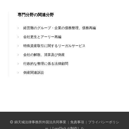
専門分野の関連分野
経営難のグループ・企業の債務整理、債務再編
会社更生とアーリー再編
特殊資産取引に関するリーガルサービス
会社の解散、清算及び倒産
行政的な整理に係る法律顧問
倒産関連訴訟
錦天城法律事務所外国法共同事業
|
免責事項
|
プライバシーポリシ
ー
|
LegalTech が制作した