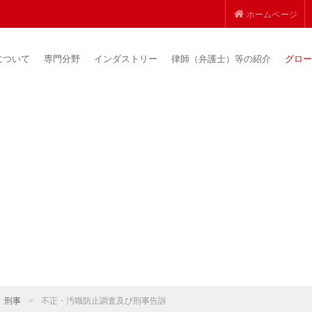
ホームページ
について
専門分野
インダストリー
律師（弁護士）等の紹介
グロー
刑事
>
不正・汚職防止調査及び刑事告訴