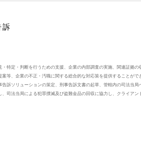
告訴
見・特定・判断を行うための支援、企業の内部調査の実施、関連証拠の
提案等、企業の不正・汚職に関する総合的な対応策を提供することがで
事告訴ソリューションの策定、刑事告訴文書の起草、管轄内の司法当局
し、司法当局による犯罪撲滅及び盗難金品の回収に協力し、クライアン