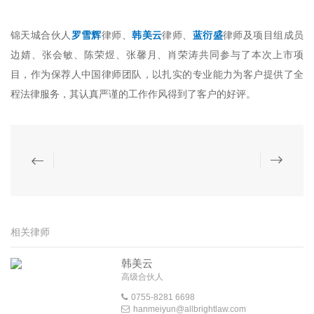
锦天城合伙人
罗雪辉
律师、
韩美云
律师、
蓝衍盛
律师及项目组成员
边婧、张会敏、陈荣煜、张馨月、肖荣涛共同参与了本次上市项
目，作为保荐人中国律师团队，以扎实的专业能力为客户提供了全
程法律服务，其认真严谨的工作作风得到了客户的好评。
相关律师
韩美云
高级合伙人
0755-8281 6698
hanmeiyun@allbrightlaw.com