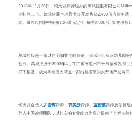
2018年12月20日，锦天城律师经办的萬城控股有限公司Million 
功挂牌上市。萬城控股本次香港公开发售获2,439份有效申请
购。最终以招股中间价1.20港元定价, 每手2,000股, 集资净额1
萬城控股是一家以住宅物业连同商铺、俱乐部会所及幼儿园等配
创办。萬城控股于2003年4月在广东省惠州市开展物业发展
打下根基，成为粤港澳大湾区一家出类拔萃的大型地产发展商
锦天城合伙人
罗雪辉
律师、
韩美云
律师、
蓝衍盛
律师及项目组
荐人中国律师团队，以扎实的专业能力为客户提供了全程法律