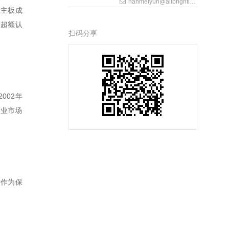
hanmeiyun@allbrightlaw.com
交所主板成
度超额认
扫码分享
002年
物业市场
，作为保