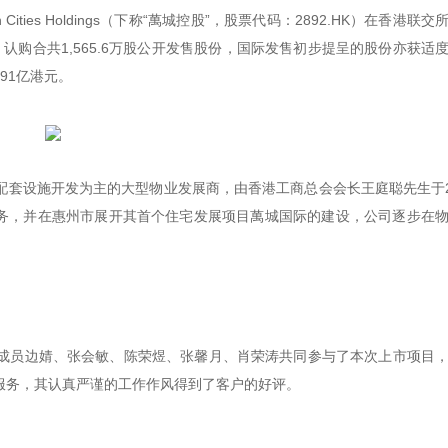
Cities Holdings（下称“萬城控股”，股票代码：2892.HK）在香港联
，认购合共1,565.6万股公开发售股份，国际发售初步提呈的股份亦获适
.91亿港元。
套设施开发为主的大型物业发展商，由香港工商总会会长王庭聪先生于2
业务，并在惠州市展开其首个住宅发展项目萬城国际的建设，公司逐步在
。
成员边婧、张会敏、陈荣煜、张馨月、肖荣涛共同参与了本次上市项目
服务，其认真严谨的工作作风得到了客户的好评。