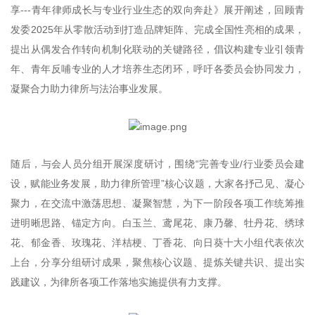
享---青年律师成长与专业行业生态的双向奔赴》展开阐述，回顾青
发委2025年从零散活动到打造品牌矩阵、完成全国性亮相的成果，
提出从偶发合作转向机制化联动的关键路径，倡议构建专业引领青
年、青年反哺专业的人才培养生态闭环，呼吁各委员会协同发力，
凝聚合力助力律所与法治事业发展。
随后，与会人员分组开展深度研讨，围绕“完善专业/行业委员会建
设，赋能业务发展，助力律所管理”核心议题，大家各抒己见、凝心
聚力，在交流中激荡思想、凝聚智慧，为下一阶段各项工作统筹推
进明晰思路、锚定方向。白玉兰、鸢尾花、康乃馨、牡丹花、绣球
花、郁金香、玫瑰花、洋桔梗、丁香花、向日葵十大小组代表依次
上台，分享分组研讨成果，聚焦核心议题、提炼关键共识、提出实
践建议，为律所各项工作落地实施提供有力支撑。