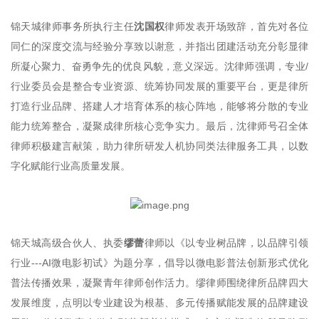
锦天城律师事务所执行主任
沈国权
律师发表开场致辞，首先对各位
同仁的深度交流与经验分享致以谢意，并指出团建活动充分彰显律
所凝心聚力、奋勇争先的优良风貌，意义深远。沈律师强调，专业/
行业委员会是整合专业资源、统筹协同发展的重要平台，更是律所
打造行业品牌、搭建人才培育体系的核心阵地，能够将分散的专业
能力统筹整合，凝聚成律所核心竞争实力。最后，沈律师号召全体
律师积极建言献策，助力律所研发人机协同类法律服务工具，以数
字化赋能行业高质量发展。
锦天城高级合伙人、执委
缪蕾
律师以《以专业树品牌，以品牌引领
行业---AI微电影初试》为题分享，倡导以微电影普法创新形式优化
普法传播效果，凝聚青年律师创作活力。缪律师围绕律所品牌四大
发展维度，点明以专业建设为根基、多元传播赋能发展的品牌建设