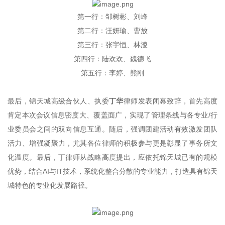
第一行：邹树彬、刘峰
第二行：汪妍瑜、曹放
第三行：张宇恒、林淩
第四行：陆欢欢、魏德飞
第五行：李婷、熊刚
最后，锦天城高级合伙人、执委
丁华
律师发表闭幕致辞，首先高度
肯定本次会议信息密度大、覆盖面广，实现了管理条线与各专业/行
业委员会之间的双向信息互通。随后，强调团建活动有效激发团队
活力、增强凝聚力，尤其各位律师的积极参与更是彰显了事务所文
化温度。最后，丁律师从战略高度提出，应依托锦天城已有的规模
优势，结合AI与IT技术，系统化整合分散的专业能力，打造具有锦天
城特色的专业化发展路径。