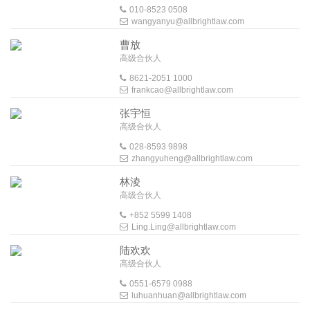
010-8523 0508
wangyanyu@allbrightlaw.com
曹放
高级合伙人
8621-2051 1000
frankcao@allbrightlaw.com
张宇恒
高级合伙人
028-8593 9898
zhangyuheng@allbrightlaw.com
林淩
高级合伙人
+852 5599 1408
Ling.Ling@allbrightlaw.com
陆欢欢
高级合伙人
0551-6579 0988
luhuanhuan@allbrightlaw.com