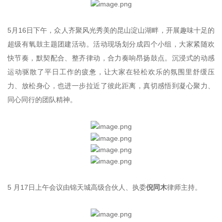
5月16日下午，众人齐聚风光秀美的昆山淀山湖畔，开展趣味十足的
超级有氧鼓主题团建活动。活动现场划分成四个小组，大家紧随欢
快节奏，默契配合、整齐律动，合力奏响昂扬鼓点。沉浸式的动感
运动驱散了平日工作的疲惫，让大家在轻松欢乐的氛围里舒缓压
力、放松身心，也进一步拉近了彼此距离，真切感悟到凝心聚力、
同心同行的团队精神。
5 月17日上午会议由锦天城高级合伙人、执委
倪同木
律师主持。