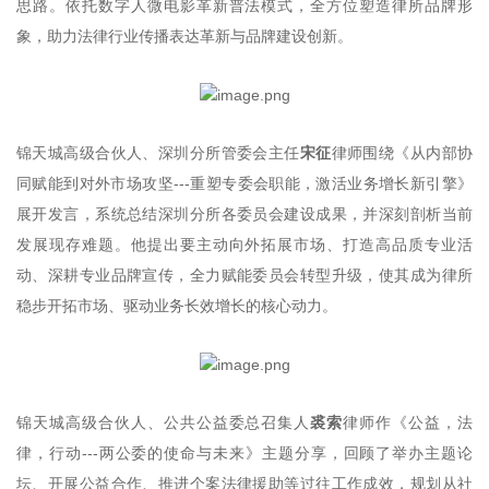
思路。依托数字人微电影革新普法模式，全方位塑造律所品牌形
象，助力法律行业传播表达革新与品牌建设创新。
锦天城高级合伙人、深圳分所管委会主任
宋征
律师围绕《从内部协
同赋能到对外市场攻坚---重塑专委会职能，激活业务增长新引擎》
展开发言，系统总结深圳分所各委员会建设成果，并深刻剖析当前
发展现存难题。他提出要主动向外拓展市场、打造高品质专业活
动、深耕专业品牌宣传，全力赋能委员会转型升级，使其成为律所
稳步开拓市场、驱动业务长效增长的核心动力。
锦天城高级合伙人、公共公益委总召集人
裘索
律师作《公益，法
律，行动---两公委的使命与未来》主题分享，回顾了举办主题论
坛、开展公益合作、推进个案法律援助等过往工作成效，规划从社