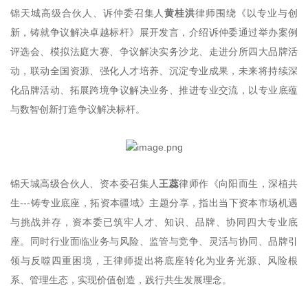
锦天城高级合伙人、诉仲委召集人
黄桂洪
律师围绕《以专业与创
新，铸就争议解决卓越标杆》展开发言，介绍诉仲委通过举办案例
评选会、模拟法庭大赛、争议解决实务沙龙、走进分所四大品牌活
动，联动全国资源、强化人才培养、沉淀专业成果，未来将持续深
化品牌活动、拓展跨境争议解决业务、推进专业交流，以专业底蕴
与数智创新打造争议解决标杆。
锦天城高级合伙人、资本委召集人
王蕊
律师作《向阳而生，深植共
生---铸专业底座，拓资本疆域》主题分享，指出当下资本市场机遇
与挑战并存，资本委已筑牢人才、知识、品牌、协同四大专业底
座。同时行业面临业务与风险、监管与竞争、灵活与协同、品牌引
领与反噬四重困境，王律师提出将底座转化为业务光源、风险根
系、管理生态，实现价值创造，践行共生发展理念。