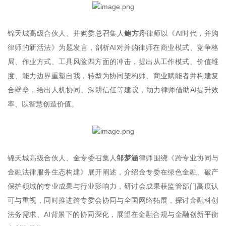
锦天城高级合伙人、并购委总召集人
鲍方舟
律师以《AI时代，并购
律师的新活法》为题发言，剖析AI对并购律师在商业模式、竞争格
局、作业方式、工具风险四方面的冲击，提出从工作模式、价值维
度、能力边界重塑自我，转型为协同架构师、商业赋能者并构建复
合壁垒，给出人机协同、深耕信任等建议，助力律师借助AI提升效
率、以智慧创造价值。
锦天城高级合伙人、金专委召集人
邹梦涵
律师围绕《跨专业协同与
金融法律服务生态构建》展开阐述，介绍金专委在绿色金融、破产
保护领域的专业成果与行业影响力，研讨会成果获监管部门高度认
可与重视，同时推进跨专委会协同与全国网络拓展，探讨金融科创
法务需求、AI背景下的协同深化，展望在金融合规与金融创新平衡