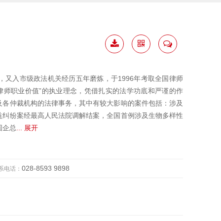
下载
二维
联系
简历
码
我
又入市级政法机关经历五年磨炼，于1996年考取全国律师
现律师职业价值”的执业理念，凭借扎实的法学功底和严谨的作
及各仲裁机构的法律事务，其中有较大影响的案件包括：涉及
益纠纷案经最高人民法院调解结案，全国首例涉及生物多样性
国企总
... 展开
028-8593 9898
系电话：