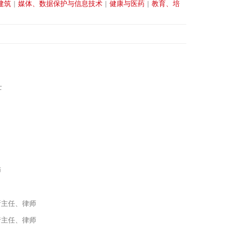
建筑
|
媒体、数据保护与信息技术
|
健康与医药
|
教育、培
士
师
分所主任、律师
执行主任、律师