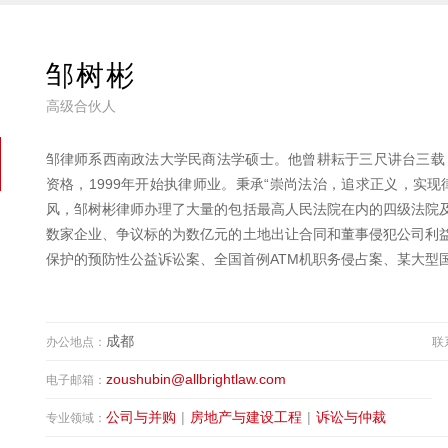
邹树彬
高级合伙人
邹律师系西南政法大学民商法学硕士。他曾耕耘于三尺讲台三载，
资格，1999年开始执律师业。秉承“崇尚法治，追求正义，实
风，邹树彬律师办理了大量的包括最高人民法院在内的四级法院
数家企业、争议标的为数亿元的土地出让合同和董事侵犯公司利
保护的预防性公益诉讼案、全国首例ATM机职务侵占案、某大型
成都
办公地点：
联
zoushubin@allbrightlaw.com
电子邮箱：
公司与并购
|
房地产与建设工程
|
诉讼与仲裁
专业领域：