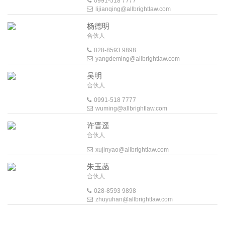
0991-518 7777
lijianqing@allbrightlaw.com
杨德明
合伙人
028-8593 9898
yangdeming@allbrightlaw.com
吴明
合伙人
0991-518 7777
wuming@allbrightlaw.com
许晋遥
合伙人
xujinyao@allbrightlaw.com
朱玉菡
合伙人
028-8593 9898
zhuyuhan@allbrightlaw.com