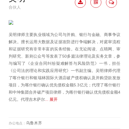
合伙人
下载
二维
联系
简历
码
我
吴明律师主要执业领域为公司与并购、银行与金融、商事争议
解决。擅长运用大数据及证据攻防进行争端解决，对庭审流程
和证据研究有非常丰富的实务经验。在无讼阅读、点睛网、审
判研究、新则公众号等发表了50多篇法律理论及实务文章，参
与编写了《企业合同纠纷疑难解答与风险防范》一书，担任
《公司法的理论和实践应用研究》一书副主编。吴明律师代理
了喀什银行和银瑞林国际大酒店破产债权确认及并购贷款发放
项目，为喀什银行确认优先债权金额5.3亿元；代理了喀什银行
和中坤集团合并破产项目律师，为喀什银行确认优先债权金额4
亿元。代理吉木萨尔
... 展开
乌鲁木齐
办公地点：