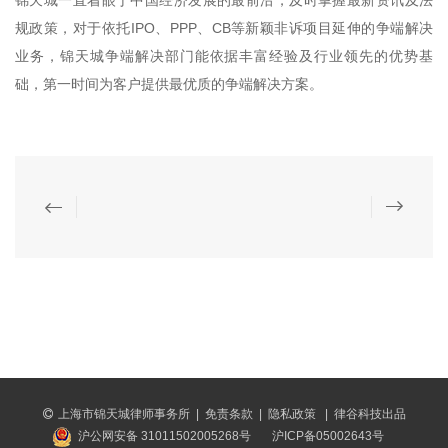
锦天城一直着眼于中国经济发展的最前沿，及时掌握最新资讯及法
规政策，对于依托IPO、PPP、CB等新颖非诉项目延伸的争端解决
业务，锦天城争端解决部门能依据丰富经验及行业领先的优势基
础，第一时间为客户提供最优质的争端解决方案。
上海市锦天城律师事务所
|
免责条款
|
隐私政策
|
律谷科技出品
沪公网安备 31011502005268号
沪ICP备05002643号