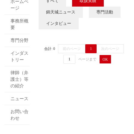
すべて
取扱実績
ホームペ
ージ
錦天城ニュース
専門活動
事務所概
インタビュー
要
専門分野
合計: 0
前のページ
1
次のページ
インダス
ページまで
トリー
OK
律師（弁
護士）等
の紹介
ニュース
お問い合
わせ