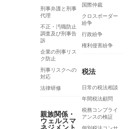
国際仲裁
刑事弁護と刑事
代理
クロスボーダー
紛争
不正・汚職防止
調査及び刑事告
行政紛争
訴
権利侵害紛争
企業の刑事リス
ク防止
刑事リスクへの
税法
対応
日常の税法相談
法律研修
年間税法顧問
税務コンプライ
親族関係・
アンスの検証
ウェルスマ
ネジメント
個別税法コンサ