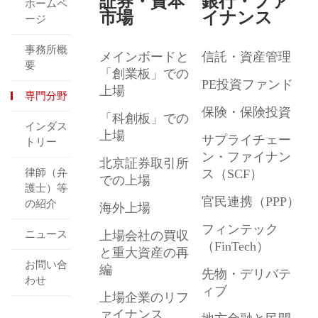
証券・資本
銀行・ファ
ホームペ
市場
イナンス
ージ
事務所概
メインボードと
信託・資産管理
要
「創業板」での
PE投資ファンド
上場
専門分野
保険・保険投資
「科創板」での
インダス
上場
サプライチェー
トリー
ン・ファイナン
北京証券取引所
律師（弁
ス（SCF）
での上場
護士）等
官民連携（PPP）
の紹介
海外上場
フィンテック
ニュース
上場会社の買収
（FinTech）
と重大資産の再
お問い合
編
先物・デリバテ
わせ
ィブ
上場企業のリフ
ァイナンス