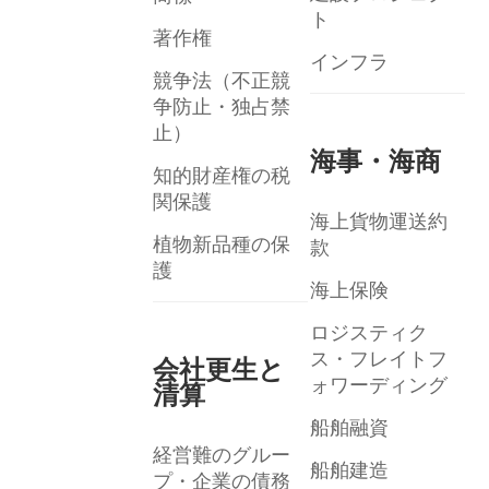
ト
著作権
インフラ
競争法（不正競
争防止・独占禁
止）
海事・海商
知的財産権の税
関保護
海上貨物運送約
植物新品種の保
款
護
海上保険
ロジスティク
ス・フレイトフ
会社更生と
ォワーディング
清算
船舶融資
経営難のグルー
船舶建造
プ・企業の債務