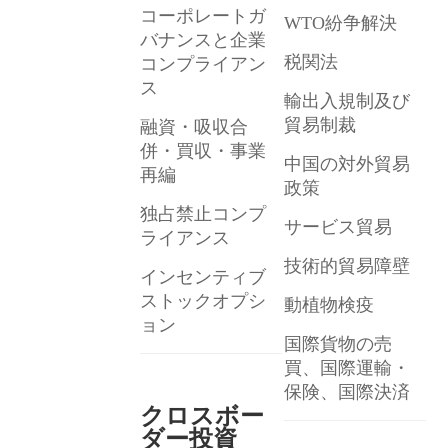
コーポレートガ
WTO紛争解決
バナンスと企業
税関法
コンプライアン
ス
輸出入規制及び
貿易制裁
融資・吸収合
併・買収・事業
中国の対外貿易
再編
政策
独占禁止コンプ
サービス貿易
ライアンス
技術的貿易障壁
インセンティブ
ストックオプシ
動植物検疫
ョン
国際貨物の売
買、国際運輸・
保険、国際決済
クロスボー
ダー投資