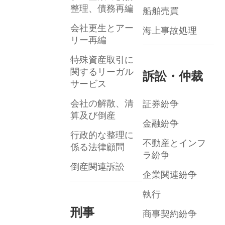
整理、債務再編
船舶売買
会社更生とアー
海上事故処理
リー再編
特殊資産取引に
関するリーガル
訴訟・仲裁
サービス
会社の解散、清
証券紛争
算及び倒産
金融紛争
行政的な整理に
不動産とインフ
係る法律顧問
ラ紛争
倒産関連訴訟
企業関連紛争
執行
刑事
商事契約紛争