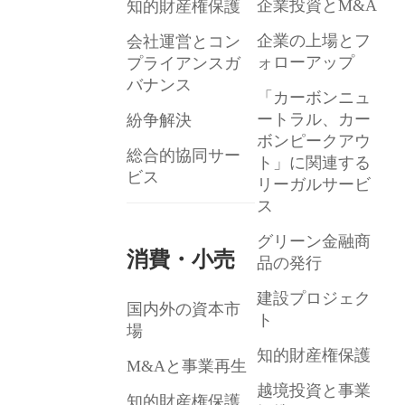
企業投資とM&A
知的財産権保護
企業の上場とフ
会社運営とコン
ォローアップ
プライアンスガ
バナンス
「カーボンニュ
ートラル、カー
紛争解決
ボンピークアウ
総合的協同サー
ト」に関連する
ビス
リーガルサービ
ス
グリーン金融商
消費・小売
品の発行
建設プロジェク
国内外の資本市
ト
場
知的財産権保護
M&Aと事業再生
越境投資と事業
知的財産権保護