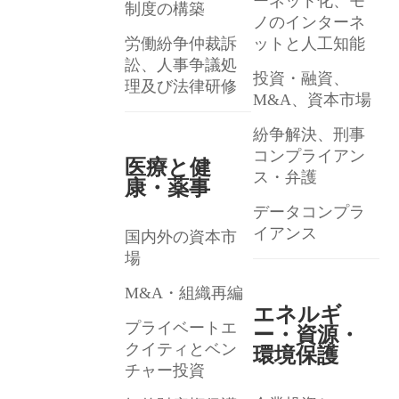
ーネット化、モ
制度の構築
ノのインターネ
労働紛争仲裁訴
ットと人工知能
訟、人事争議処
投資・融資、
理及び法律研修
M&A、資本市場
紛争解決、刑事
コンプライアン
医療と健
ス・弁護
康・薬事
データコンプラ
イアンス
国内外の資本市
場
M&A・組織再編
エネルギ
プライベートエ
ー・資源・
クイティとベン
環境保護
チャー投資