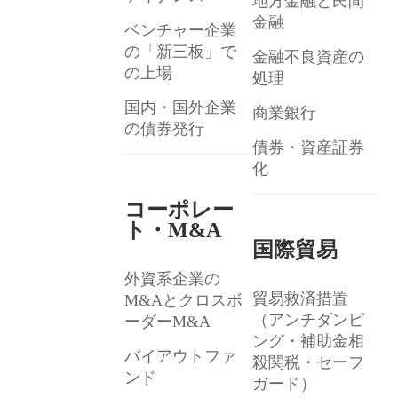
地方金融と民間
金融
ベンチャー企業
の「新三板」で
金融不良資産の
の上場
処理
国内・国外企業
商業銀行
の債券発行
債券・資産証券
化
コーポレー
ト・M&A
国際貿易
外資系企業の
貿易救済措置
M&Aとクロスボ
（アンチダンピ
ーダーM&A
ング・補助金相
バイアウトファ
殺関税・セーフ
ンド
ガード）