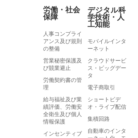
労働・社会
デジタル科
保障
学技術・人
工知能
人事コンプライ
アンス及び規則
モバイルインタ
の整備
ーネット
営業秘密保護及
クラウドサービ
び競業避止
ス・ビッグデー
タ
労働契約書の管
理
電子商取引
給与福祉及び業
ショートビデ
績評価、労働安
オ・ライブ配信
全衛生及び個人
集積回路
情報保護
自動車のインタ
インセンティブ