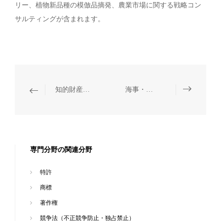
リー、植物新品種の模倣品摘発、農業市場に関する戦略コン
サルティングが含まれます。
知的財産権の税関保護
海事・海商
専門分野の関連分野
特許
商標
著作権
競争法（不正競争防止・独占禁止）