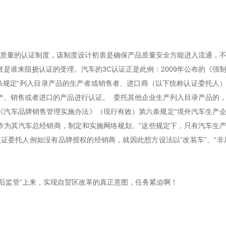
icate）是产品质量的认证制度，该制度设计初衷是确保产品质量安全方能进入流通，
是谁来阻挠认证的受理。汽车的3C认证正是此例：2009年公布的《强
条规定“列入目录产品的生产者或销售者、进口商（以下统称认证委托人
产、销售或者进口的产品进行认证。 委托其他企业生产列入目录产品的
年《汽车品牌销售管理实施办法》（现行有效）第六条规定“境外汽车生产
作为其汽车总经销商，制定和实施网络规划。”这些规定下，只有汽车生
证委托人例如没有品牌授权的经销商，就因此想方设法以“改装车”、“非
事后监管”上来，实现自贸区改革的真正意图，任务紧迫啊！