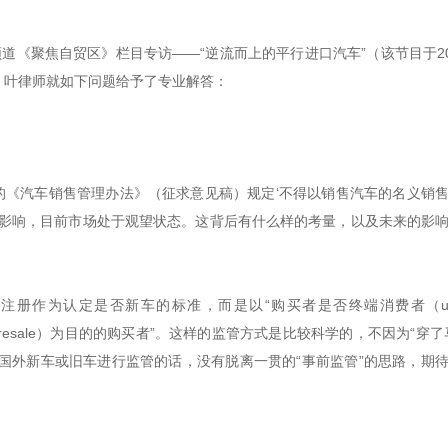
道《聚焦自贸区》栏目专访——“逆流而上的平行进口汽车”（该节目于20
）。叶律师就如下问题给予了专业解答：
新的《汽车销售管理办法》（征求意见稿）规定‘不得以销售汽车的名义销
要影响，目前市场处于观望状态。这背后有什么样的考量，以及未来的影
册作为认定是否新车的标准，而是以“购买者是否终端消费者（ulti
卖（resale）为目的的购买者”。这样的监管方式是比较科学的，不因为“穿了
国外新车或旧车进行监管的话，没有脱离一贯的“事前监管”的思路，期