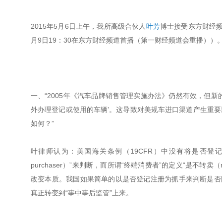
2015年5月6日上午，我所高级合伙人
叶芳
博士接受东方财经频
月9日19：30在东方财经频道首播（第一财经频道会重播）
一、“2005年《汽车品牌销售管理实施办法》仍然有效，但
外办理登记或使用的车辆’。这导致对美规车进口渠道产生重
如何？”
叶律师认为：美国海关条例（19CFR）中没有将是否登记注
purchaser）”来判断，而所谓“终端消费者”的定义“是不转
改变本质。我国如果简单的以是否登记注册为抓手来判断是否
真正转变到“事中事后监管”上来。