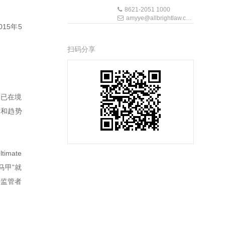
8621-2051 1000
amyye@allbrightlaw.com
15年5
扫码分享
售已在境
响和趋势
mate
马甲”就
待监管者