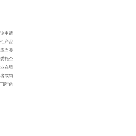
不论申请
制性产品
）应当委
，委托企
企业在境
产者或销
厂牌”的