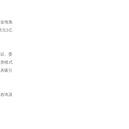
为金地集
美元1亿
协议、委
融资模式
颇具吸引
、咨询及