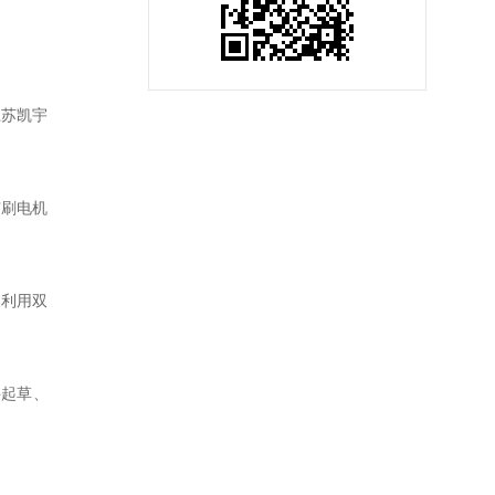
江苏凯宇
有刷电机
过利用双
件起草、