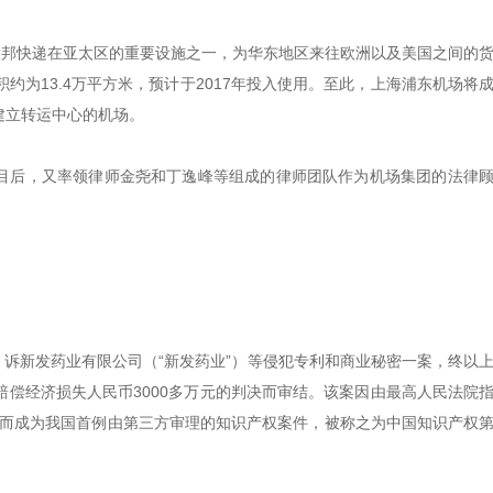
联邦快递在亚太区的重要设施之一，为华东地区来往欧洲以及美国之间的
为13.4万平方米，预计于2017年投入使用。至此，上海浦东机场将
并建立转运中心的机场。
个项目后，又率领律师金尧和丁逸峰等组成的律师团队作为机场集团的法律
）诉新发药业有限公司（“新发药业”）等侵犯专利和商业秘密一案，终以
偿经济损失人民币3000多万元的判决而审结。该案因由最高人民法院
理而成为我国首例由第三方审理的知识产权案件，被称之为中国知识产权