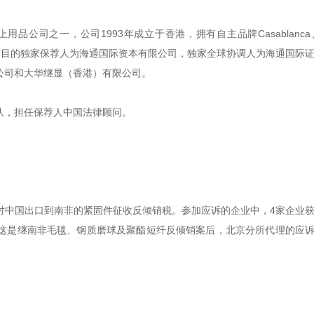
公司之一，公司1993年成立于香港，拥有自主品牌Casablanca、
际品牌。本项目的独家保荐人为海通国际资本有限公司，独家全球协调人为海通国际
公司和大华继显（香港）有限公司。
队，担任保荐人中国法律顾问。
对中国出口到南非的紧固件征收反倾销税。参加应诉的企业中，4家企业
这是继南非毛毯、钢质磨球及聚酯短纤反倾销案后，北京分所代理的应