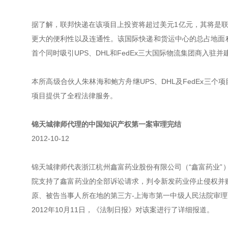
据了解，联邦快递在该项目上投资将超过美元1亿元，其将是
更大的便利性以及连通性。该国际快递和货运中心的总占地面积约
首个同时吸引UPS、DHL和FedEx三大国际物流集团商入驻
本所高级合伙人朱林海和鲍方舟继UPS、DHL及FedEx三
项目提供了全程法律服务。
锦天城律师代理的中国知识产权第一案审理完结
2012-10-12
锦天城律师代表浙江杭州鑫富药业股份有限公司（“鑫富药业”
院支持了鑫富药业的全部诉讼请求，判令新发药业停止侵权并赔
原、被告当事人所在地的第三方-上海市第一中级人民法院审
2012年10月11日，《法制日报》对该案进行了详细报道。