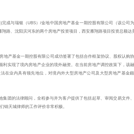
le)完成与瑞银（UBS）/金地中国房地产基金一期控股有限公司（该公司
雁翔路、沈阳滨河东的两个房地产投资项目，西安雁翔路项目投资总额达
中国房地产基金一期控股有限公司成功签署了包括合作框架协议、股权认购
顺利实现了境内房地产企业的境外融资。在当前房地产调控政策下，该
做法在业内具有领先地位，对境内外大型房地产公司及大型房地产基金
地集团的法律顾问，全程参与并为客户提供了包括起草、审阅交易文件
)对我们锦天城律师的工作评价非常积极。