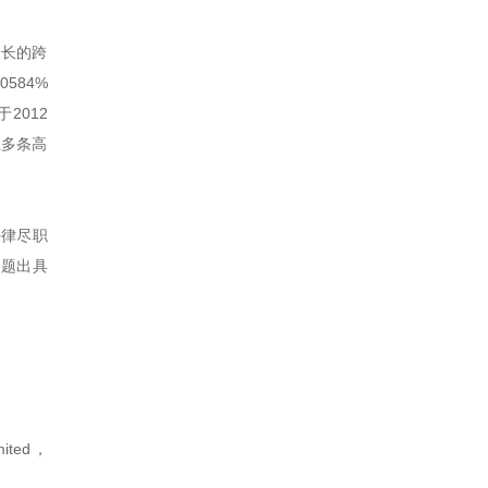
最长的跨
584%
2012
上多条高
法律尽职
问题出具
ted，