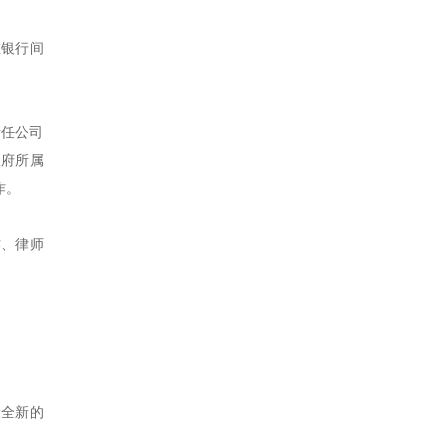
在银行间
责任公司
政府所属
作。
作、律师
设全新的