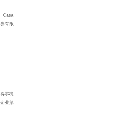
Casa
证券有限
获得零税
诉企业第