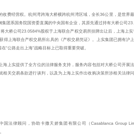
的收费经营权。杭州湾跨海大桥横跨杭州湾区域，全长36公里，是世界
团系国务院国资委直属的中央国有企业，其原先通过持有大桥公司23.0
将大桥公司23.0584%股权于上海联合产权交易所挂牌出让后，上海上实于
并获得上海联合产权交易所出具的《产权交易凭证》。上实集团已拥有沪
在“公路走出上海”战略目标上已取得重要突破。
上海上实提供了全方位的法律服务支持，服务内容包括对大桥公司开展
就相关交易条款进行谈判，以及为上海上实作出收购决策所涉相关法律
问，协助卡撒天娇集团有限公司（Casablanca Group Limi
市。