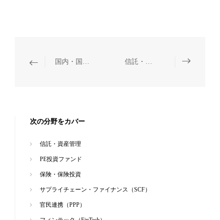
国内・国外企業の債券発行
信託・資産管理
次の分野をカバー
信託・資産管理
PE投資ファンド
保険・保険投資
サプライチェーン・ファイナンス（SCF）
官民連携（PPP）
フィンテック（FinTech）