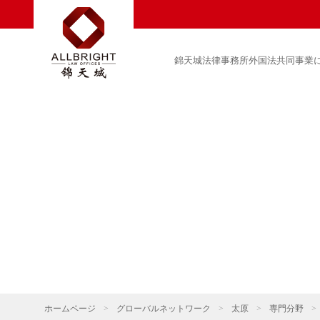
錦天城法律事務所外国法共同事業
ホームページ
>
グローバルネットワーク
>
太原
>
専門分野
>