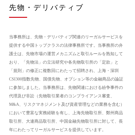
先物・デリバティブ
当事務所は、先物・デリバティブ関連のリーガルサービスを
提供する中国トップクラスの法律事務所です。当事務所の弁
護士は、先物市場の運営メカニズムと取引ルールを熟知して
おり、「先物法」の立法研究や各先物取引所の「定款」と
「規則」の修正に複数回にわたって招聘され、上海・深圳
CSI300指数先物、国債先物、オプション等の金融商品の論証
に参加しました。当事務所は、先物関連における紛争事件の
代理及び非訟（先物取引業者のコンプライアンス審査、
M&A、リスクマネジメント及び資産管理などの業務を含む）
において豊富な実務経験を有し、上海先物取引所、鄭州商品
取引所、大連商品取引所、中国金融先物取引所に対して、長
年にわたってリーガルサービスを提供しています。