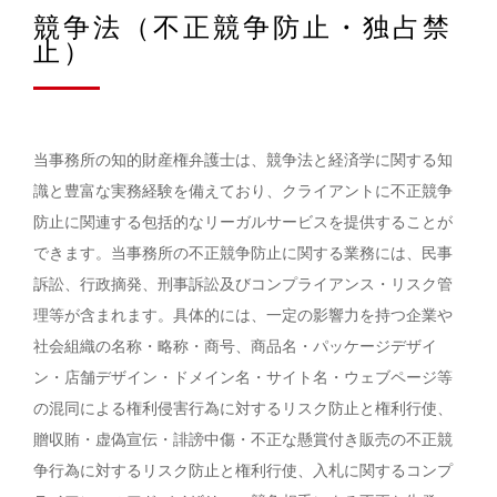
競争法（不正競争防止・独占禁
止）
当事務所の知的財産権弁護士は、競争法と経済学に関する知
識と豊富な実務経験を備えており、クライアントに不正競争
防止に関連する包括的なリーガルサービスを提供することが
できます。当事務所の不正競争防止に関する業務には、民事
訴訟、行政摘発、刑事訴訟及びコンプライアンス・リスク管
理等が含まれます。具体的には、一定の影響力を持つ企業や
社会組織の名称・略称・商号、商品名・パッケージデザイ
ン・店舗デザイン・ドメイン名・サイト名・ウェブページ等
の混同による権利侵害行為に対するリスク防止と権利行使、
贈収賄・虚偽宣伝・誹謗中傷・不正な懸賞付き販売の不正競
争行為に対するリスク防止と権利行使、入札に関するコンプ