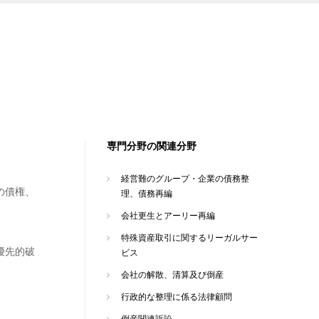
専門分野の関連分野
経営難のグループ・企業の債務整
の債権、
理、債務再編
会社更生とアーリー再編
特殊資産取引に関するリーガルサー
優先的破
ビス
会社の解散、清算及び倒産
行政的な整理に係る法律顧問
倒産関連訴訟