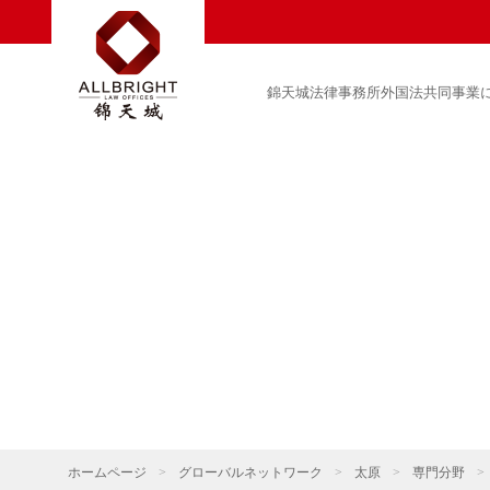
錦天城法律事務所外国法共同事業
ホームページ
>
グローバルネットワーク
>
太原
>
専門分野
>