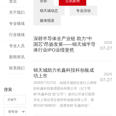
全部
交易案例
首页
锦天城动态
专业活动
关于我们
媒体报道
专业领域
行业领域
深耕半导体全产业链 助力“中
2026
国芯”昂扬发展——锦天城半导
专业人员
07-27
体行业IPO业绩斐然
新闻资讯
联系我们
锦天城助力长鑫科技科创板成
2026
功上市
07-27
2026年7月27日，由锦天城担任发行人律师
的长鑫科技集团股份有限公司（以下简
搜索
称“长鑫科技”或“公司”）成功公开发行股票
并在上海证券交易所科创板挂牌上市，股
票代码“688825”，股票简称“长鑫科技”。