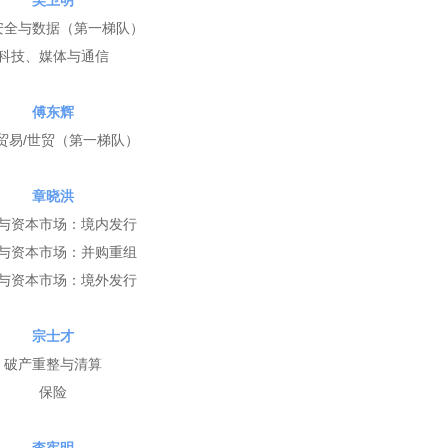
吴卫明
安全与数据（
第一梯队
）
科技、媒体与通信
傅东辉
贸易/世贸（
第一梯队
）
章晓洪
与资本市场：境内发行
与资本市场：并购重组
与资本市场：境外发行
宗士才
破产重整与清算
保险