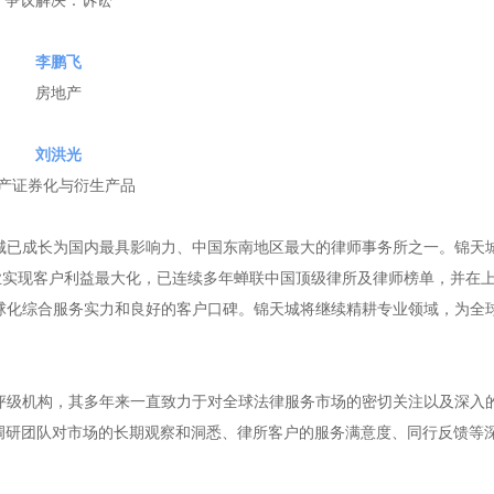
争议解决：诉讼
李鹏飞
房地产
刘洪光
产证券化与衍生产品
城已成长为国内最具影响力、中国东南地区最大的律师事务所之一。锦天
业实现客户利益最大化，已连续多年蝉联中国顶级律所及律师榜单，并在
球化综合服务实力和良好的客户口碑。锦天城将继续精耕专业领域，为全
的国际法律评级机构，其多年来一直致力于对全球法律服务市场的密切关注以及深入
驻地调研团队对市场的长期观察和洞悉、律所客户的服务满意度、同行反馈等
。