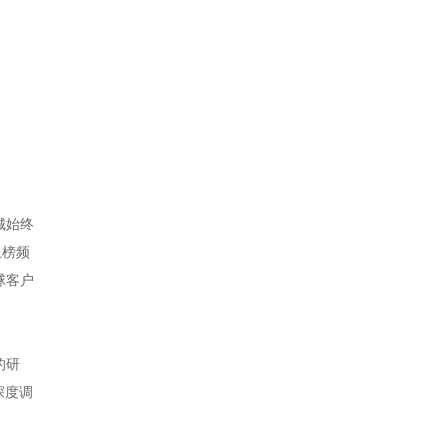
城始终
上榜频
球客户
的研
深度调