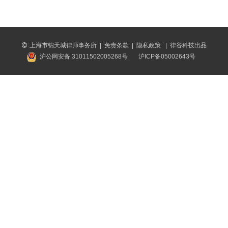
上海市锦天城律师事务所
|
免责条款
|
隐私政策
|
律谷科技出品
沪公网安备 31011502005268号
沪ICP备05002643号