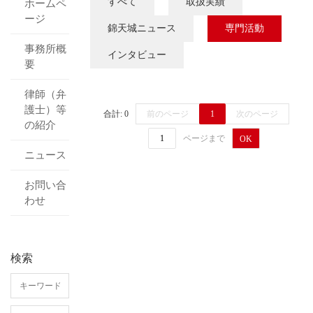
すべて
取扱実績
ホームペ
ージ
錦天城ニュース
専門活動
事務所概
インタビュー
要
律師（弁
護士）等
合計: 0
前のページ
1
次のページ
の紹介
ページまで
OK
ニュース
お問い合
わせ
検索